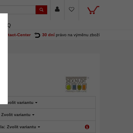
FAQ
Contact-Center
30 dní
právo na výměnu zboží
t:
Zvolit variantu
Zvolit variantu
la:
Zvolit variantu