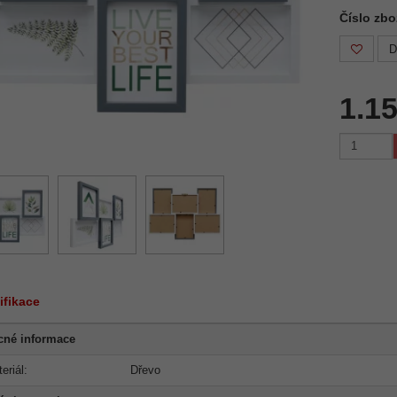
Číslo zb
D
1.1
ifikace
cné informace
eriál:
Dřevo