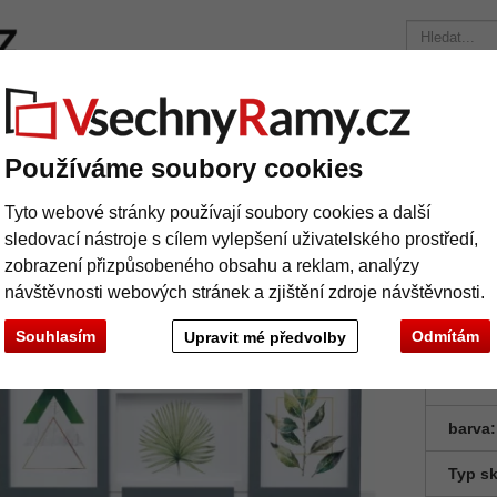
načky
Rámy na míru
Pasparty
Příslušenství
Časopis
Přepravní náklady 390 Kč
+49 30 235 949 085
Používáme soubory cookies
ž
Kolážový rám na 6 fotografií
Tyto webové stránky používají soubory cookies a další
ážový rám na 6 fotografií
sledovací nástroje s cílem vylepšení uživatelského prostředí,
zobrazení přizpůsobeného obsahu a reklam, analýzy
návštěvnosti webových stránek a zjištění zdroje návštěvnosti.
Souhlasím
Odmítám
Upravit mé předvolby
Formá
barva:
Typ sk
Další