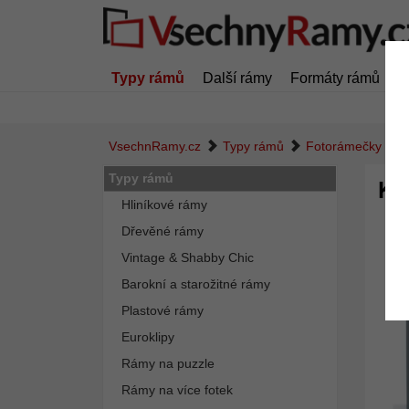
Typy rámů
Další rámy
Formáty rámů
Z
VsechnRamy.cz
Typy rámů
Fotorámečky kolá
Typy rámů
Kol
Hliníkové rámy
Dřevěné rámy
Vintage & Shabby Chic
Barokní a starožitné rámy
Plastové rámy
Euroklipy
Rámy na puzzle
Rámy na více fotek
Zpět