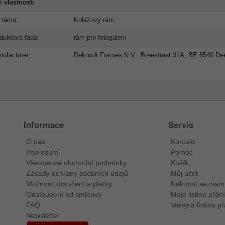
í vlastnosti
 rámu:
Kolážový rám
duktová řada:
rám pro fotogalerii
ufacturer:
Deknudt Frames N.V., Breestraat 31A, BE 8540 Deer
Informace
Servis
O nás
Kontakt
Impresum
Pomoc
Všeobecné obchodní podmínky
Košík
Zásady ochrany osobních údajů
Můj účet
Možnosti doručení a platby
Nákupní seznam
Odstoupení od smlouvy
Moje listina přání
FAQ
Veřejná lístina př
Newsletter