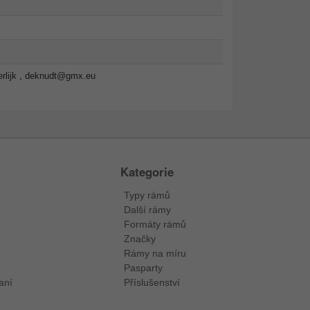
lijk ,
deknudt@gmx.eu
Kategorie
Typy rámů
Další rámy
Formáty rámů
Značky
Rámy na míru
Pasparty
aní
Příslušenství