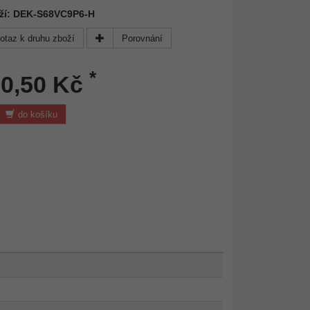
oží: DEK-S68VC9P6-H
otaz k druhu zboží
Porovnání
*
50,50 Kč
do košíku