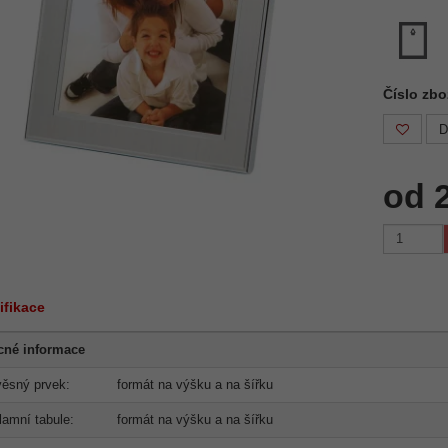
Číslo zb
D
od 
ifikace
cné informace
ěsný prvek:
formát na výšku a na šířku
lamní tabule:
formát na výšku a na šířku