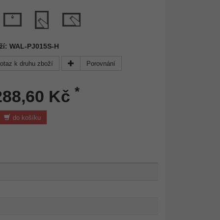
oží: WAL-PJ015S-H
otaz k druhu zboží
Porovnání
*
288,60 Kč
do košíku