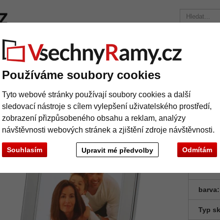
načky
Rámy na míru
Pasparty
Příslušenství
Časopis
Přepravní náklady 390 Kč
+49 30 235 949 085
Používáme soubory cookies
ovový fotorámeček Jazz
Tyto webové stránky používají soubory cookies a další
vový fotorámeček Jazz
sledovací nástroje s cílem vylepšení uživatelského prostředí,
zobrazení přizpůsobeného obsahu a reklam, analýzy
návštěvnosti webových stránek a zjištění zdroje návštěvnosti.
Fotorámeč
Souhlasím
Odmítám
Upravit mé předvolby
Formá
barva:
Typ sk