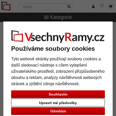
Kategorie
VsechnRamy.cz
Formáty rámů
10x15 cm
Lesklý
fotorámeček s paspartou
Lesklý fotorámeček s paspartou
Používáme soubory cookies
Tyto webové stránky používají soubory cookies a
další sledovací nástroje s cílem vylepšení
uživatelského prostředí, zobrazení přizpůsobeného
obsahu a reklam, analýzy návštěvnosti webových
stránek a zjištění zdroje návštěvnosti.
Souhlasím
Upravit mé předvolby
Zpět
Další
Odmítám