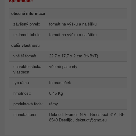
Specifikace
obecné informace
závěsný prvek:
formát na výšku a na šířku
reklamní tabule:
formát na výšku a na šířku
další vlastnosti
vnější formát:
22,7 x 17,7 x 2 cm (HxBxT)
charakteristická
včetně pasparty
vlastnost:
typ rámu:
fotorámeček
hmotnost:
0,46 Kg
produktová řada:
rámy
manufacturer:
Deknudt Frames N.V., Breestraat 31A, BE
8540 Deerlijk ,
deknudt@gmx.eu