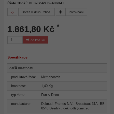
Číslo zboží: DEK-S54ST2-4060-H
Dotaz k druhu zboží
Porovnání
*
1.861,80 Kč
do košíku
Specifikace
další vlastnosti
produktová řada:
Memoboards
hmotnost:
1,40 Kg
typ rámu:
Fun & Deco
manufacturer:
Deknudt Frames N.V., Breestraat 31A, BE
8540 Deerlijk ,
deknudt@gmx.eu