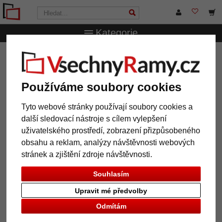
Kategorie
VsechnRamy.cz
Formáty rámů
Všechny formáty
Magnetická tabule Olivia
Magnetická tabule Olivia
Používáme soubory cookies
Tyto webové stránky používají soubory cookies a
další sledovací nástroje s cílem vylepšení
uživatelského prostředí, zobrazení přizpůsobeného
obsahu a reklam, analýzy návštěvnosti webových
stránek a zjištění zdroje návštěvnosti.
Souhlasím
Upravit mé předvolby
Odmítám
Zpět
Další