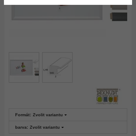
Formát:
Zvolit variantu
barva:
Zvolit variantu