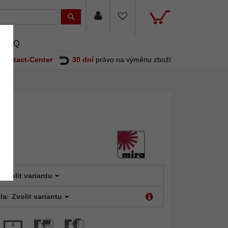
FAQ
Contact-Center
30 dní
právo na výměnu zboží
Zvolit variantu
la:
Zvolit variantu