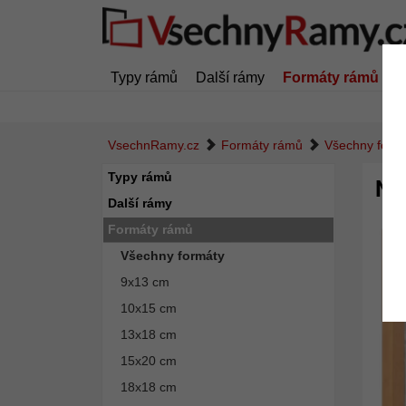
Typy rámů
Další rámy
Formáty rámů
Z
VsechnRamy.cz
Formáty rámů
Všechny form
Typy rámů
Ná
Další rámy
Formáty rámů
Všechny formáty
9x13 cm
10x15 cm
13x18 cm
15x20 cm
18x18 cm
Zpět