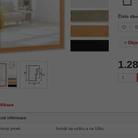
Číslo zbo
D
» Obje
1.2
ifikace
cné informace
ěsný prvek:
formát na výšku a na šířku