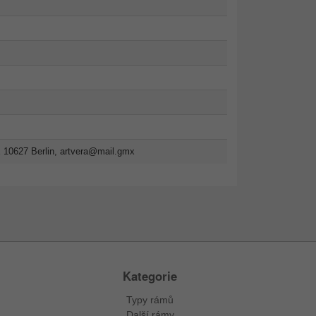
 10627 Berlin,
artvera@mail.gmx
Kategorie
Typy rámů
Další rámy