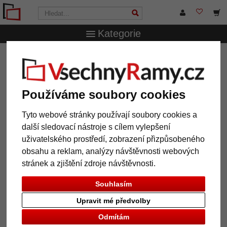
Kategorie
VsechnRamy.cz
Typy rámů
Velké XL rámy
Páry
hliníkových lišt Quadro
Páry hliníkových lišt Quadro
Používáme soubory cookies
Tyto webové stránky používají soubory cookies a
další sledovací nástroje s cílem vylepšení
uživatelského prostředí, zobrazení přizpůsobeného
obsahu a reklam, analýzy návštěvnosti webových
stránek a zjištění zdroje návštěvnosti.
Souhlasím
Upravit mé předvolby
Zpět
Další
Odmítám