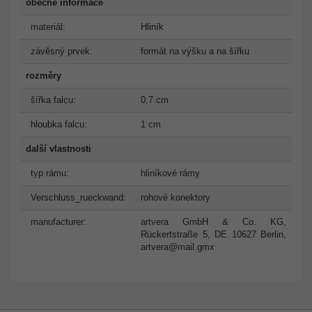
obecné informace
materiál:
Hliník
závěsný prvek:
formát na výšku a na šířku
rozměry
šířka falcu:
0,7 cm
hloubka falcu:
1 cm
další vlastnosti
typ rámu:
hliníkové rámy
Verschluss_rueckwand:
rohové konektory
manufacturer:
artvera GmbH & Co. KG,
Rückertstraße 5, DE 10627 Berlin,
artvera@mail.gmx