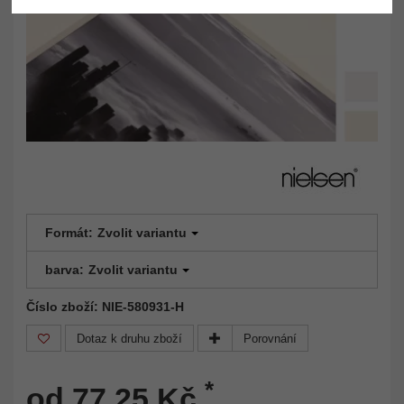
Formát:
Zvolit variantu
barva:
Zvolit variantu
Číslo zboží: NIE-580931-H
Dotaz k druhu zboží
Porovnání
*
od 77,25 Kč