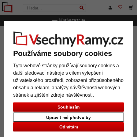
Kategorie
VsechnRamy.cz
Pasparty
Standardní pasparty
Pasparta 2,6 mm v muzejní kvalitě
Používáme soubory cookies
Pasparta 2,6 mm v muzejní kvalitě
Tyto webové stránky používají soubory cookies a
další sledovací nástroje s cílem vylepšení
uživatelského prostředí, zobrazení přizpůsobeného
obsahu a reklam, analýzy návštěvnosti webových
stránek a zjištění zdroje návštěvnosti.
Souhlasím
Upravit mé předvolby
Odmítám