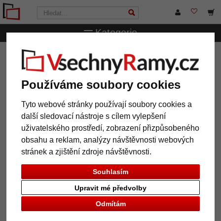
Kategorie
VsechnRamy.cz
Pasparty
Standardní pasparty
Pasparta 30x30 cm s několika výřezy
Používáme soubory cookies
Pasparta 30x30 cm s několika
výřezy
Tyto webové stránky používají soubory cookies a
další sledovací nástroje s cílem vylepšení
uživatelského prostředí, zobrazení přizpůsobeného
obsahu a reklam, analýzy návštěvnosti webových
stránek a zjištění zdroje návštěvnosti.
Souhlasím
Upravit mé předvolby
Odmítám