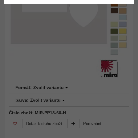
Formát:
Zvolit variantu
barva:
Zvolit variantu
Číslo zboží: MIR-PP13-60-H
Dotaz k druhu zboží
Porovnání