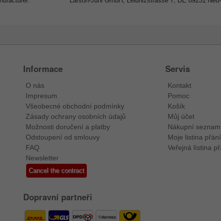
ufacturer:
Larson-Juhl GmbH, Leibnizstrasse 7, DE 89231 Neu
Informace
Servis
O nás
Kontakt
Impresum
Pomoc
Všeobecné obchodní podmínky
Košík
Zásady ochrany osobních údajů
Můj účet
Možnosti doručení a platby
Nákupní seznam
Odstoupení od smlouvy
Moje listina přání
FAQ
Veřejná lístina př
Newsletter
Cancel the contract
Dopravní partneři