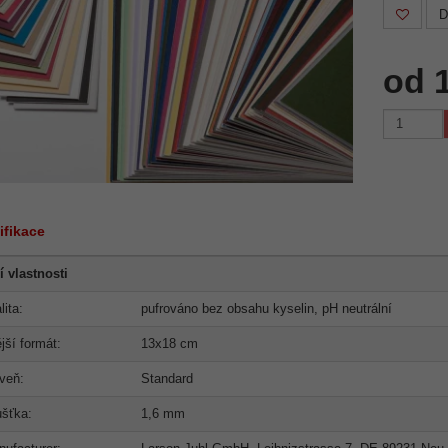
D
od 
ifikace
í vlastnosti
lita:
pufrováno bez obsahu kyselin, pH neutrální
jší formát:
13x18 cm
veň:
Standard
ušťka:
1,6 mm