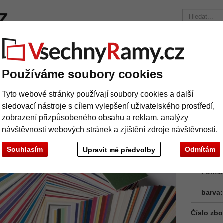
načky
Rámy na míru
Pasparty
Příslušenství
Časopis
Přepravní náklady 390 Kč
+49 30 235 949 085
Používáme soubory cookies
rta WhiteCore 1,6 mm s individuálním výřezem
Tyto webové stránky používají soubory cookies a další
sparta WhiteCore 1,6 mm s individuáln
sledovací nástroje s cílem vylepšení uživatelského prostředí,
zobrazení přizpůsobeného obsahu a reklam, analýzy
návštěvnosti webových stránek a zjištění zdroje návštěvnosti.
Souhlasím
Odmítám
Upravit mé předvolby
Formá
barva:
Číslo zbo