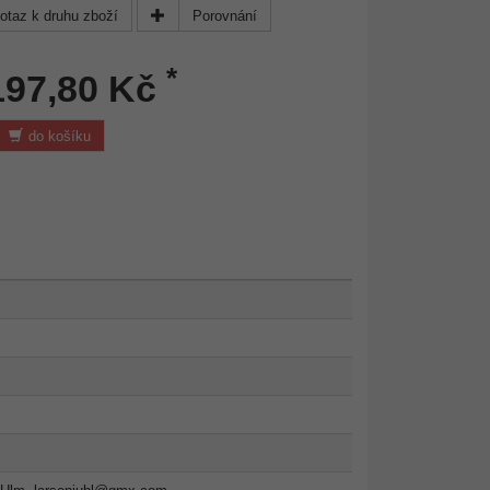
otaz k druhu zboží
Porovnání
*
197,80 Kč
do košíku