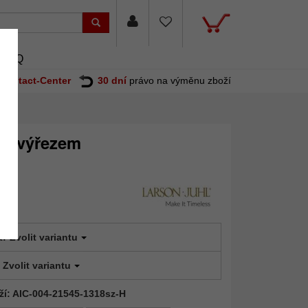
FAQ
Contact-Center
30 dní
právo na výměnu zboží
ím výřezem
t:
Zvolit variantu
Zvolit variantu
ží: AIC-004-21545-1318sz-H