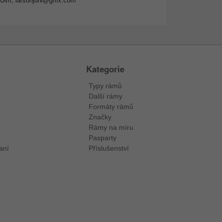
-Ulm,
larsonjuhl@gmx.com
Kategorie
Typy rámů
Další rámy
Formáty rámů
Značky
Rámy na míru
Pasparty
aní
Příslušenství