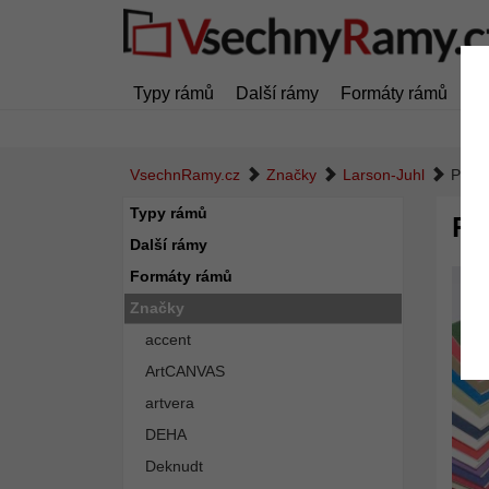
Typy rámů
Další rámy
Formáty rámů
Z
VsechnRamy.cz
Značky
Larson-Juhl
Paspa
Typy rámů
Pa
Další rámy
Formáty rámů
Značky
accent
ArtCANVAS
artvera
DEHA
Deknudt