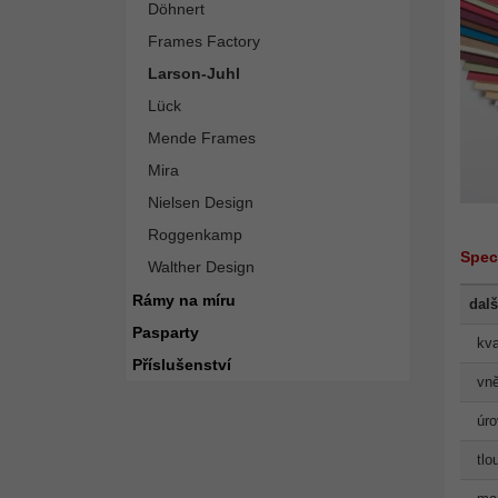
Döhnert
Frames Factory
Larson-Juhl
Lück
Mende Frames
Mira
Nielsen Design
Roggenkamp
Spec
Walther Design
Rámy na míru
dalš
Pasparty
kva
Příslušenství
vně
úro
tlo