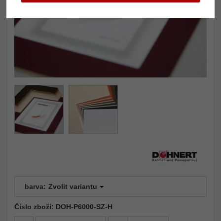
barva:
Zvolit variantu
Číslo zboží: DOH-P6000-SZ-H