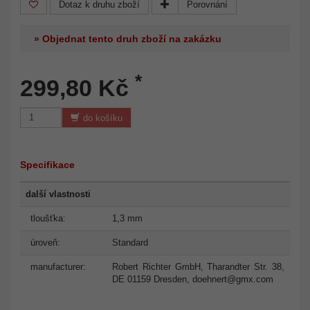
Dotaz k druhu zboží
Porovnání
» Objednat tento druh zboží na zakázku
*
299,80 Kč
do košíku
Specifikace
další vlastnosti
tloušťka:
1,3 mm
úroveň:
Standard
manufacturer:
Robert Richter GmbH, Tharandter Str. 38,
DE 01159 Dresden,
doehnert@gmx.com