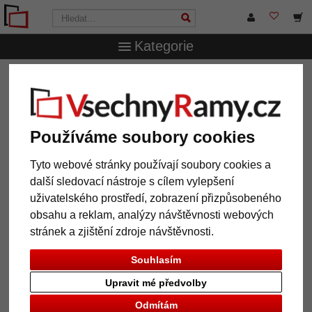
Kategorie
VsechnRamy.cz
Pasparty
Vnější i vnitřní ořez
Pasparta na míru
Pasparta na míru
Používáme soubory cookies
Tyto webové stránky používají soubory cookies a
další sledovací nástroje s cílem vylepšení
uživatelského prostředí, zobrazení přizpůsobeného
obsahu a reklam, analýzy návštěvnosti webových
stránek a zjištění zdroje návštěvnosti.
Souhlasím
Upravit mé předvolby
Zpět
Další
Odmítám