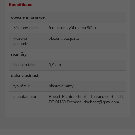
Specifikace
obecné informace
závěsný prvek:
formát na výšku a na šířku
vložená
vložená pasparta
pasparta:
rozměry
hloubka falcu:
0,9 cm
další vlastnosti
typ rámu:
plastové rámy
manufacturer:
Robert Richter GmbH, Tharandter Str. 38,
DE 01159 Dresden,
doehnert@gmx.com