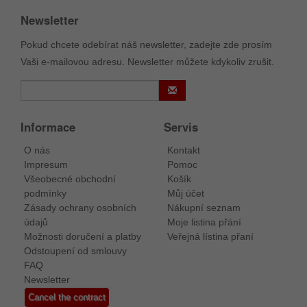
Newsletter
Pokud chcete odebírat náš newsletter, zadejte zde prosím
Vaši e-mailovou adresu. Newsletter můžete kdykoliv zrušit.
Informace
Servis
O nás
Kontakt
Impresum
Pomoc
Všeobecné obchodní
Košík
podmínky
Můj účet
Zásady ochrany osobních
Nákupní seznam
údajů
Moje listina přání
Možnosti doručení a platby
Veřejná lístina přaní
Odstoupení od smlouvy
FAQ
Newsletter
Cancel the contract