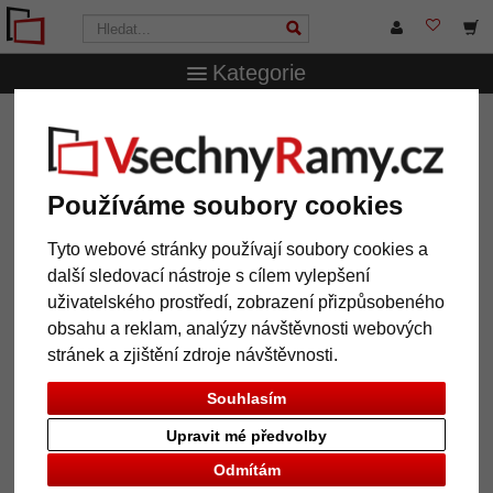
Kategorie
VsechnRamy.cz
Značky
Döhnert
Plastový rám Arsenal
na míru
Plastový rám Arsenal na míru
Používáme soubory cookies
Tyto webové stránky používají soubory cookies a
další sledovací nástroje s cílem vylepšení
uživatelského prostředí, zobrazení přizpůsobeného
obsahu a reklam, analýzy návštěvnosti webových
stránek a zjištění zdroje návštěvnosti.
Souhlasím
Upravit mé předvolby
Zpět
Další
Odmítám