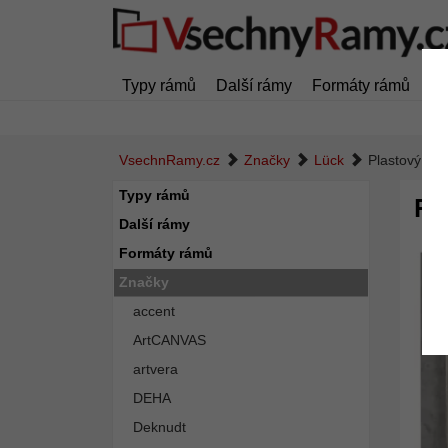
Typy rámů
Další rámy
Formáty rámů
Z
VsechnRamy.cz
Značky
Lück
Plastový rá
Typy rámů
Pl
Další rámy
Formáty rámů
Značky
accent
ArtCANVAS
artvera
DEHA
Deknudt
Zpět