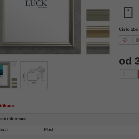
Číslo zbo
D
od 
ifikace
cné informace
eriál:
Plast