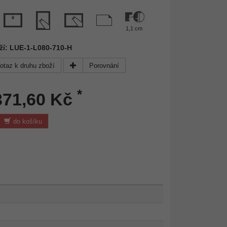
1,1 cm
ží: LUE-1-L080-710-H
otaz k druhu zboží
Porovnání
*
371,60 Kč
do košíku