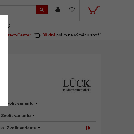
FAQ
Contact-Center
30 dní
právo na výměnu zboží
t:
Zvolit variantu
Zvolit variantu
la:
Zvolit variantu