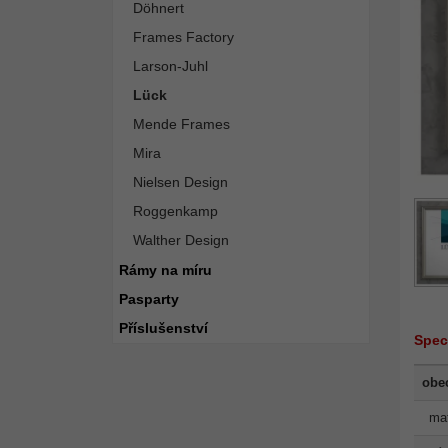
Döhnert
Frames Factory
Larson-Juhl
Lück
Mende Frames
Mira
Nielsen Design
Roggenkamp
Walther Design
Rámy na míru
Pasparty
Příslušenství
Spec
obe
mat