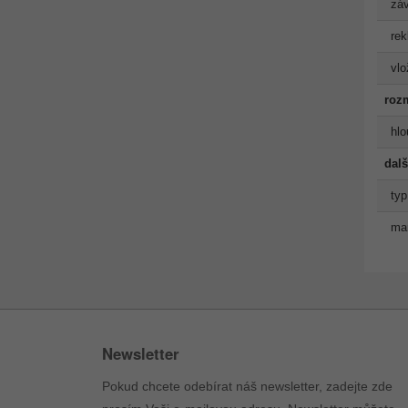
záv
rek
vlo
roz
hlo
dalš
typ
man
Newsletter
Pokud chcete odebírat náš newsletter, zadejte zde