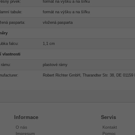
ěsný prvek:
formát na výšku a na šířku
lamní tabule:
formát na výšku a na šířku
žená pasparta:
vložená pasparta
měry
ubka falcu:
1,1 cm
í vlastnosti
 rámu:
plastové rámy
ufacturer:
Robert Richter GmbH, Tharandter Str. 38, DE 01159
Informace
Servis
O nás
Kontakt
Impresum
Pomoc