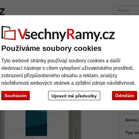
načky
Rámy na míru
Pasparty
Příslušenství
Časopis
Přepravní náklady 390 Kč
+49 30 235 949 085
Používáme soubory cookies
m Auenwald
Tyto webové stránky používají soubory cookies a další
astový rám Auenwald
sledovací nástroje s cílem vylepšení uživatelského prostředí,
zobrazení přizpůsobeného obsahu a reklam, analýzy
návštěvnosti webových stránek a zjištění zdroje návštěvnosti.
Souhlasím
Odmítám
Upravit mé předvolby
Formá
barva:
Typ sk
Další