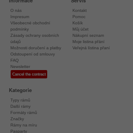
Informace
Servis
O nás
Kontakt
Impresum
Pomoc
Všeobecné obchodní
Košík
podmínky
Můj účet
Zásady ochrany osobních
Nákupní seznam
údajů
Moje listina přání
Možnosti doručení a platby
Veřejná lístina přaní
Odstoupení od smlouvy
FAQ
Newsletter
Cancel the contract
Kategorie
Typy rámů
Další rámy
Formáty rámů
Značky
Rámy na míru
Pasparty