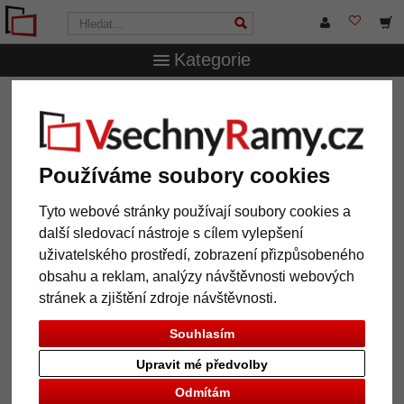
Kategorie
VsechnRamy.cz
Formáty rámů
20x30 cm
Plastový
rám Lounge
Plastový rám Lounge
Používáme soubory cookies
Tyto webové stránky používají soubory cookies a
další sledovací nástroje s cílem vylepšení
uživatelského prostředí, zobrazení přizpůsobeného
obsahu a reklam, analýzy návštěvnosti webových
stránek a zjištění zdroje návštěvnosti.
Souhlasím
Upravit mé předvolby
Zpět
Další
Odmítám