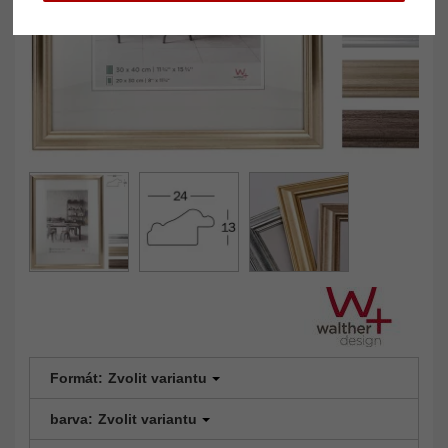
Formát:
Zvolit variantu
barva:
Zvolit variantu