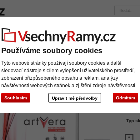
načky
Rámy na míru
Pasparty
Příslušenství
Časopis
Přepravní náklady 390 Kč
+49 30 235 949 085
Používáme soubory cookies
rám Malmö na míru
astový rám Malmö na míru
Tyto webové stránky používají soubory cookies a další
sledovací nástroje s cílem vylepšení uživatelského prostředí,
zobrazení přizpůsobeného obsahu a reklam, analýzy
návštěvnosti webových stránek a zjištění zdroje návštěvnosti.
Souhlasím
Odmítám
Upravit mé předvolby
barva:
Typ sk
Další