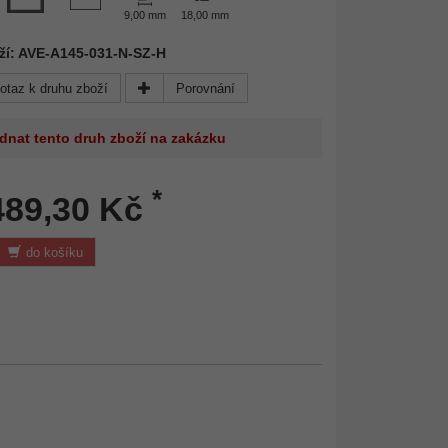
9,00 mm
18,00 mm
ží: AVE-A145-031-N-SZ-H
otaz k druhu zboží
Porovnání
dnat tento druh zboží na zakázku
*
489,30 Kč
do košíku