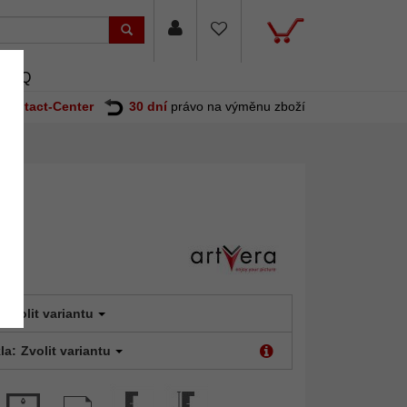
FAQ
Contact-Center
30 dní
právo na výměnu zboží
Zvolit variantu
la:
Zvolit variantu