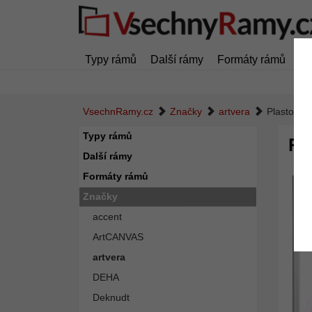
Typy rámů
Další rámy
Formáty rámů
Z
VsechnRamy.cz
Značky
artvera
Plastový 
Typy rámů
Pl
Další rámy
Formáty rámů
Značky
accent
ArtCANVAS
artvera
DEHA
Deknudt
Zpět