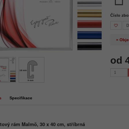
Číslo zbo
D
» Obje
od 
s
Specifikace
tový rám Malmö, 30 x 40 cm, stříbrná