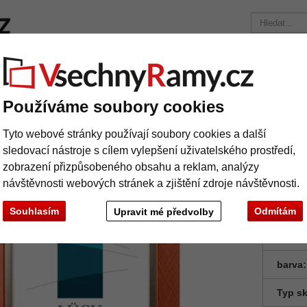
načky
Rámy na míru
Pasparty
Příslušenství
Časopis
Přepravní náklady 390 Kč
+49 30 235 949 085
Používáme soubory cookies
A4)
Plastový rám Offenburg
Tyto webové stránky používají soubory cookies a další
astový rám Offenburg
sledovací nástroje s cílem vylepšení uživatelského prostředí,
zobrazení přizpůsobeného obsahu a reklam, analýzy
návštěvnosti webových stránek a zjištění zdroje návštěvnosti.
Souhlasím
Odmítám
Upravit mé předvolby
Formá
barva:
Typ sk
Další