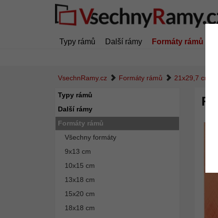
Typy rámů
Další rámy
Formáty rámů
Z
VsechnRamy.cz
Formáty rámů
21x29,7 cm (
Typy rámů
Pl
Další rámy
Formáty rámů
Všechny formáty
9x13 cm
10x15 cm
13x18 cm
15x20 cm
18x18 cm
Zpět