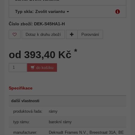
Typ skla:
Zvolit variantu
Číslo zboží: DEK-S45HA1-H
Dotaz k druhu zboží
Porovnání
*
od 393,40 Kč
do košíku
Specifikace
další vlastnosti
produktová řada:
rámy
typ rámu:
barokní rámy
manufacturer:
Deknudt Frames N.V., Breestraat 31A, BE