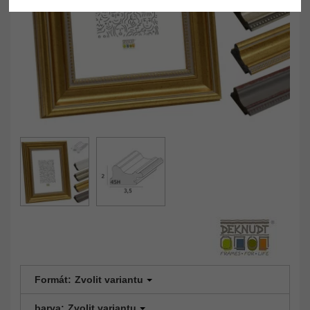
Formát:
Zvolit variantu
barva:
Zvolit variantu