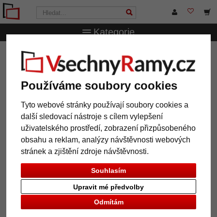
Kategorie
VsechnRamy.cz
Značky
Deknudt
Plastový rám
Stoumont ve stylu vintage
Plastový rám Stoumont ve stylu
Používáme soubory cookies
vintage
Tyto webové stránky používají soubory cookies a
další sledovací nástroje s cílem vylepšení
uživatelského prostředí, zobrazení přizpůsobeného
obsahu a reklam, analýzy návštěvnosti webových
stránek a zjištění zdroje návštěvnosti.
Souhlasím
Upravit mé předvolby
Odmítám
Zpět
Další