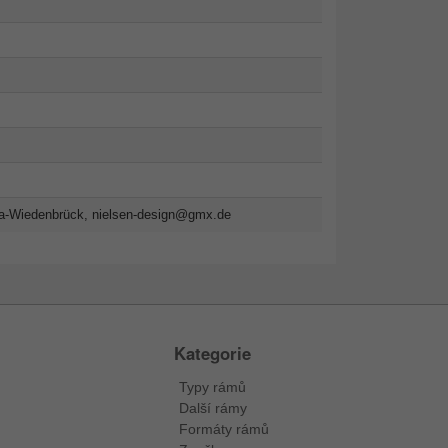
da-Wiedenbrück,
nielsen-design@gmx.de
Kategorie
Typy rámů
Další rámy
Formáty rámů