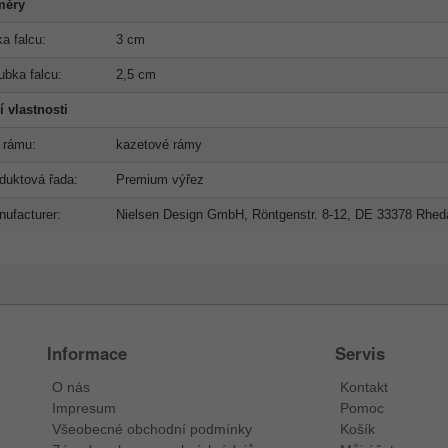
měry
ka falcu:
3 cm
ubka falcu:
2,5 cm
í vlastnosti
 rámu:
kazetové rámy
duktová řada:
Premium výřez
ufacturer:
Nielsen Design GmbH, Röntgenstr. 8-12, DE 33378 Rhe
Informace
Servis
O nás
Kontakt
Impresum
Pomoc
Všeobecné obchodní podmínky
Košík