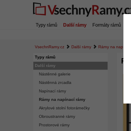
Typy rámů
Další rámy
Formáty rámů
Z
VsechnRamy.cz
Další rámy
Rámy na napínac
Typy rámů
Pl
Další rámy
Nástěnné galerie
Nástěnná zrcadla
Napínací rámy
Rámy na napínací rámy
Akrylové stolní fotorámečky
Obroustranné rámy
Prostorové rámy
Zpět