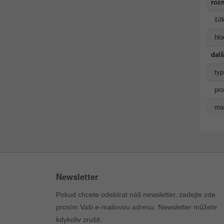
roz
šíř
hlo
dalš
typ
pro
man
Newsletter
Pokud chcete odebírat náš newsletter, zadejte zde
prosím Vaši e-mailovou adresu. Newsletter můžete
kdykoliv zrušit.