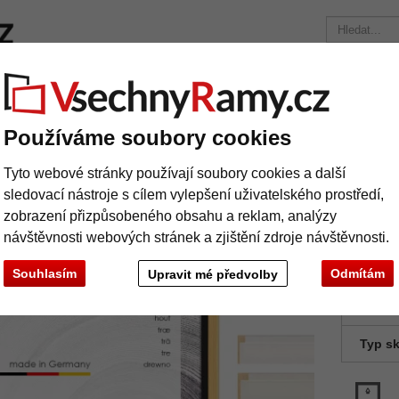
načky
Rámy na míru
Pasparty
Příslušenství
Časopis
Přepravní náklady 390 Kč
+49 30 235 949 085
Používáme soubory cookies
í rámy
Plovoucí rám Art 40 na míru
Tyto webové stránky používají soubory cookies a další
ovoucí rám Art 40 na míru
sledovací nástroje s cílem vylepšení uživatelského prostředí,
zobrazení přizpůsobeného obsahu a reklam, analýzy
návštěvnosti webových stránek a zjištění zdroje návštěvnosti.
Souhlasím
Odmítám
Upravit mé předvolby
barva:
Typ sk
Další