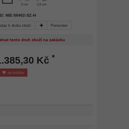
3 cm
2,5 cm
ží: NIE-56402-SZ-H
otaz k druhu zboží
Porovnání
dnat tento druh zboží na zakázku
*
1.385,30 Kč
do košíku