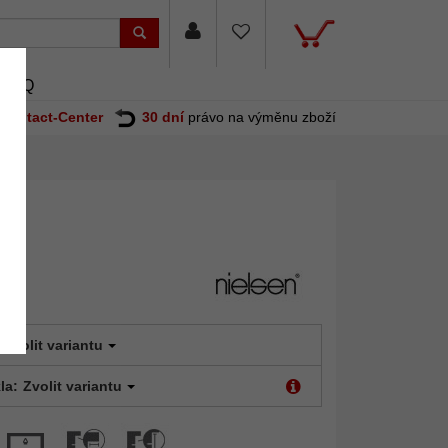
FAQ
Contact-Center
30 dní
právo na výměnu zboží
Zvolit variantu
la:
Zvolit variantu