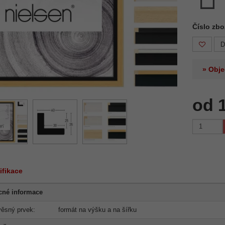
Číslo zbo
D
» Obje
od 
ifikace
cné informace
ěsný prvek:
formát na výšku a na šířku