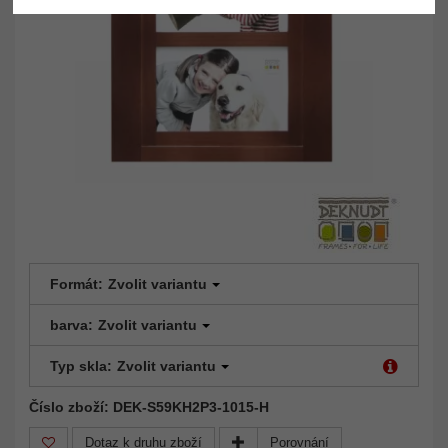
Formát:
Zvolit variantu
barva:
Zvolit variantu
Typ skla:
Zvolit variantu
Číslo zboží: DEK-S59KH2P3-1015-H
Dotaz k druhu zboží
Porovnání