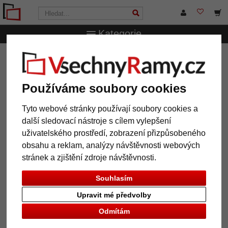
Kategorie
VsechnRamy.cz
Značky
Deknudt
Rám Bleret na 3
fotografie 10x15 cm
Používáme soubory cookies
Rám Bleret na 3 fotografie 10x15
cm
Tyto webové stránky používají soubory cookies a
další sledovací nástroje s cílem vylepšení
uživatelského prostředí, zobrazení přizpůsobeného
obsahu a reklam, analýzy návštěvnosti webových
stránek a zjištění zdroje návštěvnosti.
Souhlasím
Upravit mé předvolby
Odmítám