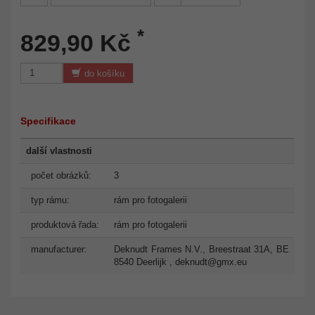
*
829,90 Kč
do košíku
Specifikace
další vlastnosti
počet obrázků:
3
typ rámu:
rám pro fotogalerii
produktová řada:
rám pro fotogalerii
manufacturer:
Deknudt Frames N.V., Breestraat 31A, BE
8540 Deerlijk ,
deknudt@gmx.eu