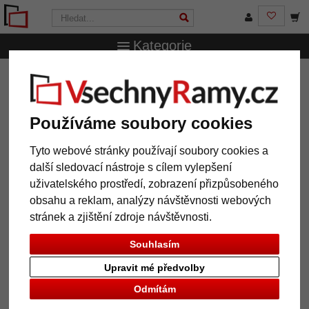
Kategorie
VsechnRamy.cz
Značky
Deknudt
Rám Hugo na 4
fotografie 10x15 cm
Rám Hugo na 4 fotografie 10x15
Používáme soubory cookies
cm
Tyto webové stránky používají soubory cookies a
další sledovací nástroje s cílem vylepšení
uživatelského prostředí, zobrazení přizpůsobeného
obsahu a reklam, analýzy návštěvnosti webových
stránek a zjištění zdroje návštěvnosti.
Souhlasím
Upravit mé předvolby
Odmítám
Zpět
Další