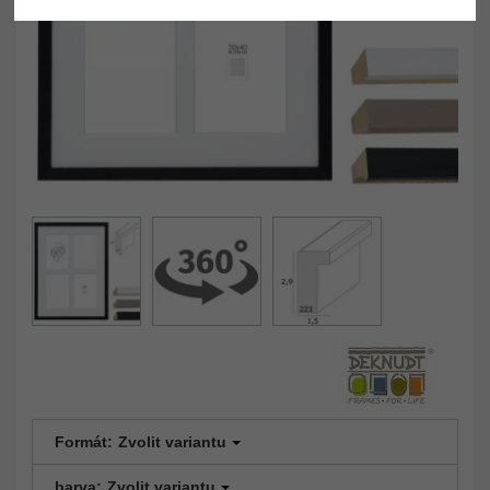
Formát:
Zvolit variantu
barva:
Zvolit variantu