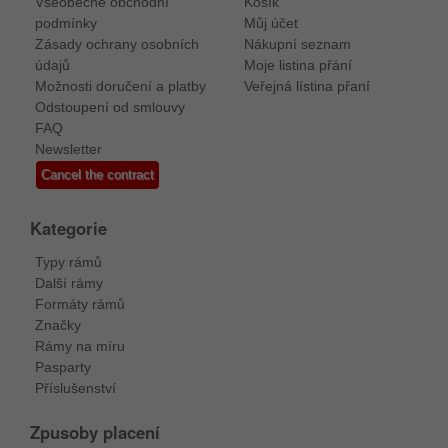
Všeobecné obchodní
Košík
podmínky
Můj účet
Zásady ochrany osobních
Nákupní seznam
údajů
Moje listina přání
Možnosti doručení a platby
Veřejná lístina přaní
Odstoupení od smlouvy
FAQ
Newsletter
Cancel the contract
Kategorie
Typy rámů
Další rámy
Formáty rámů
Značky
Rámy na míru
Pasparty
Příslušenství
Zpusoby placení