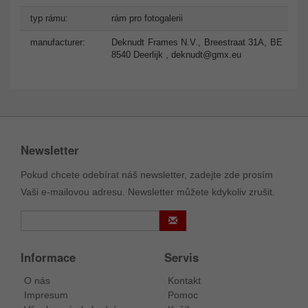
typ rámu:
rám pro fotogalerii
manufacturer:
Deknudt Frames N.V., Breestraat 31A, BE
8540 Deerlijk ,
deknudt@gmx.eu
Newsletter
Pokud chcete odebírat náš newsletter, zadejte zde prosím
Vaši e-mailovou adresu. Newsletter můžete kdykoliv zrušit.
Informace
Servis
O nás
Kontakt
Impresum
Pomoc