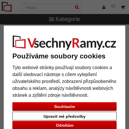
Kategorie
VsechnRamy.cz
Formáty rámů
60x60 cm
Rám na
obrazy Lund z masivního dřeva, s paspartou
Rám na obrazy Lund z masivního
Používáme soubory cookies
dřeva, s paspartou
Tyto webové stránky používají soubory cookies a
další sledovací nástroje s cílem vylepšení
uživatelského prostředí, zobrazení přizpůsobeného
obsahu a reklam, analýzy návštěvnosti webových
stránek a zjištění zdroje návštěvnosti.
Souhlasím
Upravit mé předvolby
Odmítám
Zpět
Další