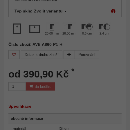
Typ skla:
Zvolit variantu
20,00 mm
28,00 mm
0,6 cm
2,4 cm
Číslo zboží: AVE-A860-P1-H
Dotaz k druhu zboží
Porovnání
*
od 390,90 Kč
do košíku
Specifikace
obecné informace
materiál:
Dřevo