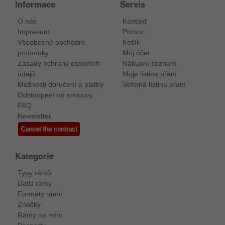
Informace
Servis
O nás
Kontakt
Impresum
Pomoc
Všeobecné obchodní
Košík
podmínky
Můj účet
Zásady ochrany osobních
Nákupní seznam
údajů
Moje listina přání
Možnosti doručení a platby
Veřejná lístina přaní
Odstoupení od smlouvy
FAQ
Newsletter
Cancel the contract
Kategorie
Typy rámů
Další rámy
Formáty rámů
Značky
Rámy na míru