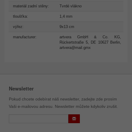
materiál zadní stěny:
Tvrdé vlákno
tloušťka:
1,4 mm
výřez:
9x13 cm
manufacturer:
artvera GmbH & Co. KG,
Rückertstraße 5, DE 10627 Berlin,
artvera@mail.gmx
Newsletter
Pokud chcete odebírat náš newsletter, zadejte zde prosím
Vaši e-mailovou adresu. Newsletter můžete kdykoliv zrušit.