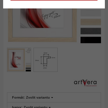
Formát:
Zvolit variantu
barva:
Zvolit variantu