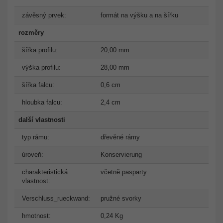
závěsný prvek:
formát na výšku a na šířku
rozměry
šířka profilu:
20,00 mm
výška profilu:
28,00 mm
šířka falcu:
0,6 cm
hloubka falcu:
2,4 cm
další vlastnosti
typ rámu:
dřevěné rámy
úroveň:
Konservierung
charakteristická
včetně pasparty
vlastnost:
Verschluss_rueckwand:
pružné svorky
hmotnost:
0,24 Kg