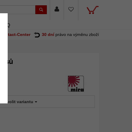
FAQ
Contact-Center
30 dní
právo na výměnu zboží
věsů
t:
Zvolit variantu