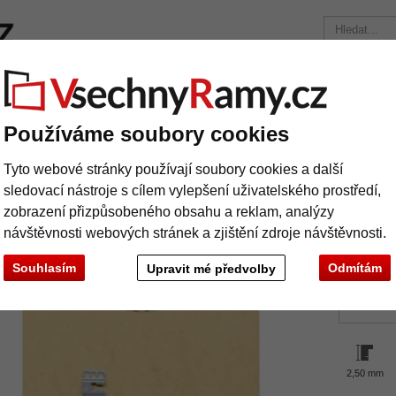
načky
Rámy na míru
Pasparty
Příslušenství
Časopis
Přepravní náklady 390 Kč
+49 30 235 949 085
Používáme soubory cookies
 rámů na obrazy z MDF vč. závěsů
Tyto webové stránky používají soubory cookies a další
dní deska rámů na obrazy z MDF vč. zá
sledovací nástroje s cílem vylepšení uživatelského prostředí,
zobrazení přizpůsobeného obsahu a reklam, analýzy
návštěvnosti webových stránek a zjištění zdroje návštěvnosti.
Souhlasím
Odmítám
Upravit mé předvolby
Formá
2,50 mm
Další