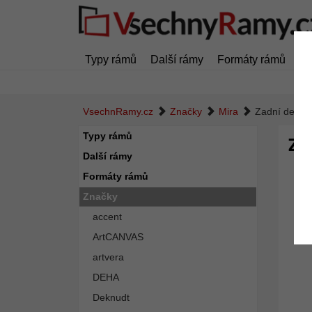
Typy rámů
Další rámy
Formáty rámů
Z
VsechnRamy.cz
Značky
Mira
Zadní deska
Typy rámů
Za
Další rámy
Formáty rámů
Značky
accent
ArtCANVAS
artvera
DEHA
Deknudt
Zpět