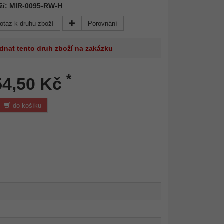
oží: MIR-0095-RW-H
otaz k druhu zboží
Porovnání
dnat tento druh zboží na zakázku
*
54,50 Kč
do košíku