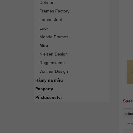
Döhnert
Frames Factory
Larson-Juhl
Lück
Mende Frames
Mira
Nielsen Design
Roggenkamp
Walther Design
Rámy na míru
Pasparty
Příslušenství
Spec
obe
mat