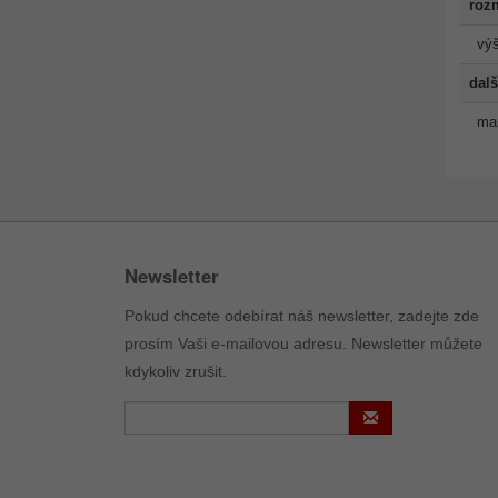
roz
výš
dalš
man
Newsletter
Pokud chcete odebírat náš newsletter, zadejte zde
prosím Vaši e-mailovou adresu. Newsletter můžete
kdykoliv zrušit.