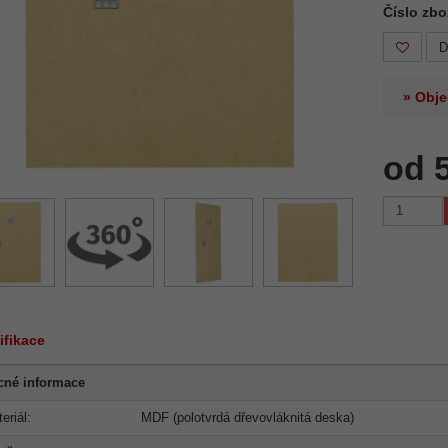
Číslo zb
D
» Obje
od 
ifikace
cné informace
eriál:
MDF (polotvrdá dřevovláknitá deska)