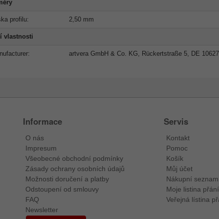
měry
ka profilu:
2,50 mm
í vlastnosti
ufacturer:
artvera GmbH & Co. KG, Rückertstraße 5, DE 10627
Informace
Servis
O nás
Kontakt
Impresum
Pomoc
Všeobecné obchodní podmínky
Košík
Zásady ochrany osobních údajů
Můj účet
Možnosti doručení a platby
Nákupní seznam
Odstoupení od smlouvy
Moje listina přání
FAQ
Veřejná lístina př
Newsletter