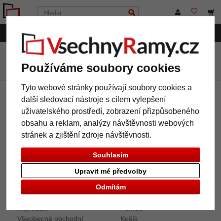
Kategorie
VsechnRamy.cz
Další rámy
Břidlicové rámy
Používáme soubory cookies
Tyto webové stránky používají soubory cookies a
další sledovací nástroje s cílem vylepšení
Newsletter
uživatelského prostředí, zobrazení přizpůsobeného
Pokud chcete odebírat náš newsletter, zadejte zde prosím
obsahu a reklam, analýzy návštěvnosti webových
Vaši e-mailovou adresu. Newsletter můžete kdykoliv zrušit.
stránek a zjištění zdroje návštěvnosti.
Souhlasím
Upravit mé předvolby
Informace
Servis
Odmítám
O nás
Kontakt
Impresum
Pomoc
Všeobecné obchodní
Košík