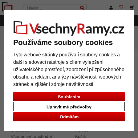
Kategorie
VsechnRamy.cz
Další rámy
Dárkové předměty
Používáme soubory cookies
Tyto webové stránky používají soubory cookies a
další sledovací nástroje s cílem vylepšení
Newsletter
uživatelského prostředí, zobrazení přizpůsobeného
Pokud chcete odebírat náš newsletter, zadejte zde prosím
obsahu a reklam, analýzy návštěvnosti webových
Vaši e-mailovou adresu. Newsletter můžete kdykoliv zrušit.
stránek a zjištění zdroje návštěvnosti.
Souhlasím
Upravit mé předvolby
Informace
Servis
Odmítám
O nás
Kontakt
Impresum
Pomoc
Všeobecné obchodní
Košík