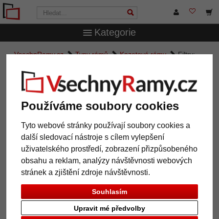
Kategorie
VsechnRamy.cz
Typy rámů
Kazetové rámy
Filtry:
Formát: 40x50
Používáme soubory cookies
Formát: 40x50
Odstranit všechny filtry
Tyto webové stránky používají soubory cookies a
další sledovací nástroje s cílem vylepšení
uživatelského prostředí, zobrazení přizpůsobeného
12 výrobek
Oblíbenost
obsahu a reklam, analýzy návštěvnosti webových
stránek a zjištění zdroje návštěvnosti.
Galerie
Souhlasím
Upravit mé předvolby