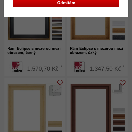
Odmítám
Rám Eclipse s mezerou mezi
Rám Eclipse s mezerou mezi
obrazem, černý
obrazem, úzký
*
*
1.570,70 Kč
1.347,50 Kč